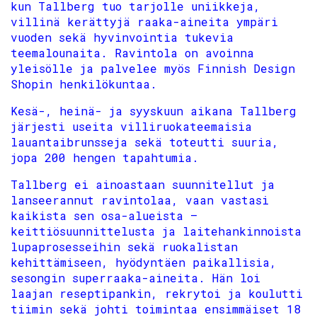
kun Tallberg tuo tarjolle uniikkeja,
villinä kerättyjä raaka-aineita ympäri
vuoden sekä hyvinvointia tukevia
teemalounaita. Ravintola on avoinna
yleisölle ja palvelee myös Finnish Design
Shopin henkilökuntaa.
Kesä-, heinä- ja syyskuun aikana Tallberg
järjesti useita villiruokateemaisia
lauantaibrunsseja sekä toteutti suuria,
jopa 200 hengen tapahtumia.
Tallberg ei ainoastaan suunnitellut ja
lanseerannut ravintolaa, vaan vastasi
kaikista sen osa-alueista –
keittiösuunnittelusta ja laitehankinnoista
lupaprosesseihin sekä ruokalistan
kehittämiseen, hyödyntäen paikallisia,
sesongin superraaka-aineita. Hän loi
laajan reseptipankin, rekrytoi ja koulutti
tiimin sekä johti toimintaa ensimmäiset 18