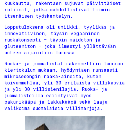
kuukautta, rakentaen sujuvat päivittäiset
rutiinit, jotka mahdollistivat tiimin
itsenäisen työskentelyn.
Lopputuloksena oli uniikki, tyylikäs ja
innovatiivinen, täysin vegaaninen
ruokakonsepti – täysin maidoton ja
gluteeniton – joka ilmestyi yllättävään
uuteen sijaintiin Turussa.
Ruoka- ja juomalistat rakennettiin luonnon
kiertokulun mukaan, hyödyntäen runsaasti
mikrosesongin raaka-aineita, kuten
koivunmahlaa, yli 30 erilaista villikasvia
ja yli 30 villisienilajia. Ruoka- ja
juomalistoilla esiintyivät myös
pakurikääpä ja lakkakääpä sekä laaja
valikoima suomalaisia villimarjoja.