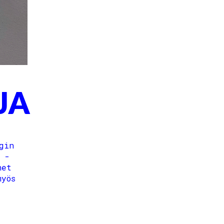
JA
gin
-
net
myös