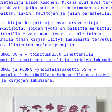
tieteilijä Lasse Kosonen. Mukana ovat myös tar
stuskuvat, jotka auttavat tunnistamaan sienen 
paikan, lakin, helttojen ja jalan perusteella.
mat kirjan kirjoittajat ovat arvostettuja
äkävijöitä, joiden työtä on palkittu merkittäv
stuksilla – vastaavaa teosta ei ole toista.
imalla tämän kirjan liityt lämpimästi tervetul
n villisienten puolestapuhujiin!
FUNGI 38 € + toimituskulut lähettämällä
postilla osoitteesi, kieli ja kirjojen lukumää
FUNGI ja FLORA -yhdistelmäpaketti 65 € +
tuskulut lähettämällä sähköpostilla osoitteesi
 ja kirjojen lukumäärä.