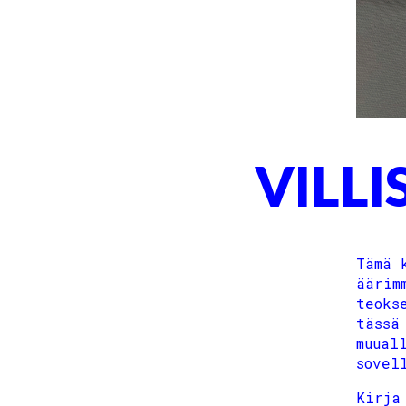
VILLI
Tämä 
äärim
teoks
tässä
muual
sovel
Kirja