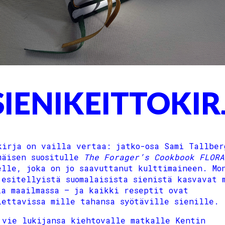
SIENIKEITTOKIR
kirja on vailla vertaa: jatko-osa Sami Tallber
mäisen suositulle
The Forager’s Cookbook FLORA
elle, joka on jo saavuttanut kulttimaineen. Mo
 esitellyistä suomalaisista sienistä kasvavat 
la maailmassa – ja kaikki reseptit ovat
lettavissa mille tahansa syötäville sienille.
 vie lukijansa kiehtovalle matkalle Kentin