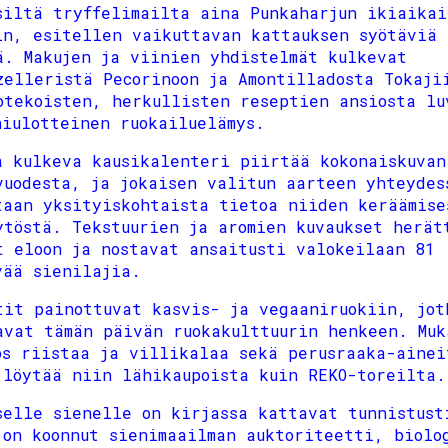
siltä tryffelimailta aina Punkaharjun ikiaikai
in, esitellen vaikuttavan kattauksen syötäviä
ä. Makujen ja viinien yhdistelmät kulkevat
zelleristä Pecorinoon ja Amontilladosta Tokaji
otekoisten, herkullisten reseptien ansiosta lu
niulotteinen ruokailuelämys.
a kulkeva kausikalenteri piirtää kokonaiskuvan
vuodesta, ja jokaisen valitun aarteen yhteydes
taan yksityiskohtaista tietoa niiden keräämise
ytöstä. Tekstuurien ja aromien kuvaukset herät
t eloon ja nostavat ansaitusti valokeilaan 81
vää sienilajia.
tit painottuvat kasvis- ja vegaaniruokiin, jot
avat tämän päivän ruokakulttuurin henkeen. Muk
ös riistaa ja villikalaa sekä perusraaka-ainei
 löytää niin lähikaupoista kuin REKO-toreilta.
selle sienelle on kirjassa kattavat tunnistust
 on koonnut sienimaailman auktoriteetti, biolo