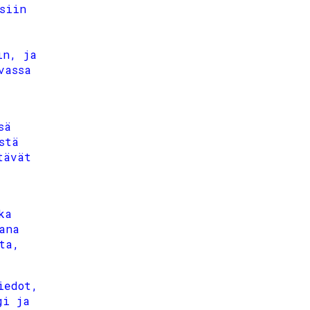
siin
in, ja
vassa
sä
stä
tävät
ka
ana
ta,
iedot,
gi ja