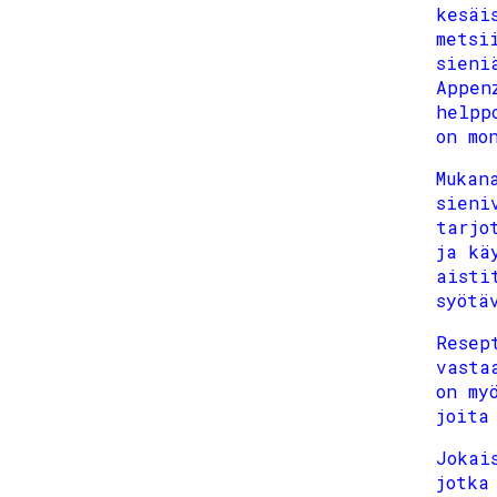
kesäi
metsi
sieni
Appen
helpp
on mo
Mukan
sieni
tarjo
ja kä
aisti
syötä
Resep
vasta
on my
joita
Jokai
jotka