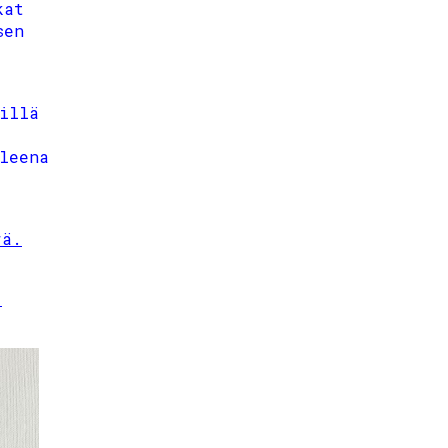
kat
sen
illä
leena
rä.
,