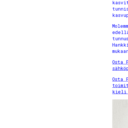
kasvi
tunni
kasvu
Molem
edell
tunnu
Hankk
mukaa
Osta 
sähkö
Osta 
toimi
kieli