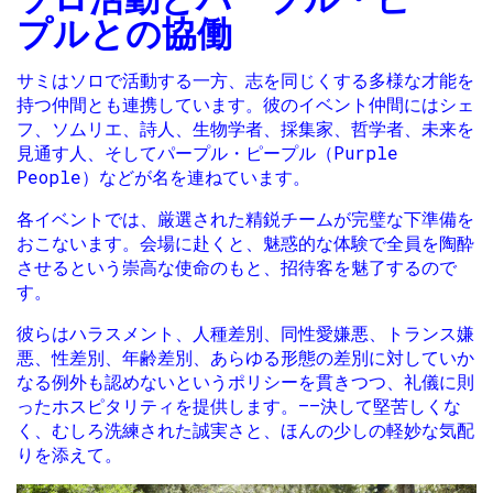
プルとの協働
サミはソロで活動する一方、志を同じくする多様な才能を
持つ仲間とも連携しています。彼のイベント仲間にはシェ
フ、ソムリエ、詩人、生物学者、採集家、哲学者、未来を
見通す人、そしてパープル・ピープル（Purple
People）などが名を連ねています。
各イベントでは、厳選された精鋭チームが完璧な下準備を
おこないます。会場に赴くと、魅惑的な体験で全員を陶酔
させるという崇高な使命のもと、招待客を魅了するので
す。
彼らはハラスメント、人種差別、同性愛嫌悪、トランス嫌
悪、性差別、年齢差別、あらゆる形態の差別に対していか
なる例外も認めないというポリシーを貫きつつ、礼儀に則
ったホスピタリティを提供します。——決して堅苦しくな
く、むしろ洗練された誠実さと、ほんの少しの軽妙な気配
りを添えて。