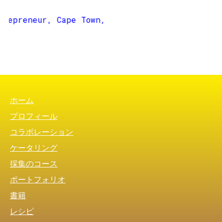
FOOTER MENU
ホーム
プロフィール
コラボレーション
ケータリング
採集のコース
ポートフォリオ
書籍
レシピ
ご連絡先
SAMI TALLBERG
SUPERLUONNOLLINEN OY