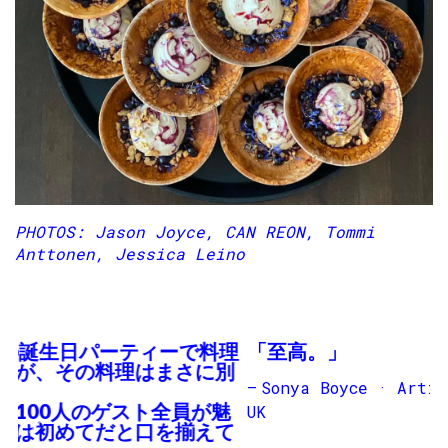
PHOTOS: Jason Joyce, CAN REON, Tommi
Anttonen, Jessica Leino
「至高。」
Sonya Boyce · Artist & Educator, London,
前へ
次へ
UK