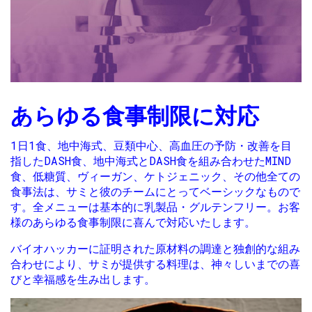
あらゆる食事制限に対応
1日1食、地中海式、豆類中心、高血圧の予防・改善を目
指したDASH食、地中海式とDASH食を組み合わせたMIND
食、低糖質、ヴィーガン、ケトジェニック、その他全ての
食事法は、サミと彼のチームにとってベーシックなもので
す。全メニューは基本的に乳製品・グルテンフリー。お客
様のあらゆる食事制限に喜んで対応いたします。
バイオハッカーに証明された原材料の調達と独創的な組み
合わせにより、サミが提供する料理は、神々しいまでの喜
びと幸福感を生み出します。