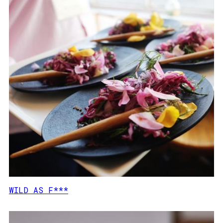
WILD AS F***