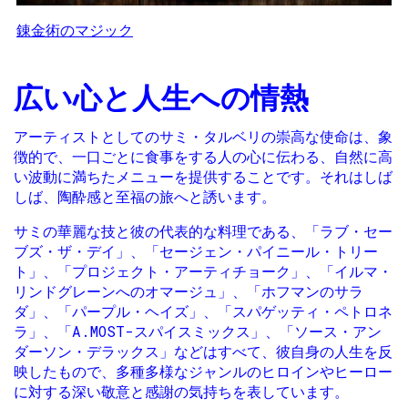
錬金術のマジック
広い心と人生への情熱
アーティストとしてのサミ・タルベリの崇高な使命は、象
徴的で、一口ごとに食事をする人の心に伝わる、自然に高
い波動に満ちたメニューを提供することです。それはしば
しば、陶酔感と至福の旅へと誘います。
サミの華麗な技と彼の代表的な料理である、「ラブ・セー
ブズ・ザ・デイ」、「セージェン・パイニール・トリー
ト」、「プロジェクト・アーティチョーク」、「イルマ・
リンドグレーンへのオマージュ」、「ホフマンのサラ
ダ」、「パープル・ヘイズ」、「スパゲッティ・ペトロネ
ラ」、「A.MOST-スパイスミックス」、「ソース・アン
ダーソン・デラックス」などはすべて、彼自身の人生を反
映したもので、多種多様なジャンルのヒロインやヒーロー
に対する深い敬意と感謝の気持ちを表しています。